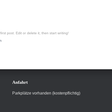
t post. Edit or delete it, then start writing!
n
Anfahrt
Parkplätze vorhanden (kostenpflichtig)